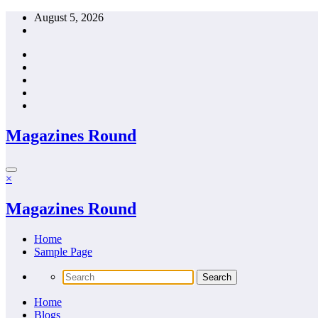
Skip
August 5, 2026
to
content
Magazines Round
×
Magazines Round
Home
Sample Page
Home
Blogs