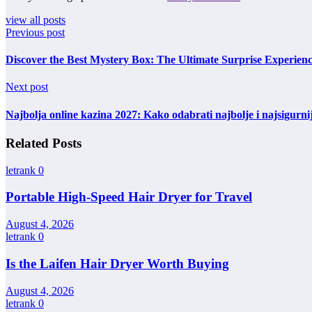
view all posts
Previous post
Discover the Best Mystery Box: The Ultimate Surprise Experienc
Next post
Najbolja online kazina 2027: Kako odabrati najbolje i najsigurnij
Related Posts
letrank
0
Portable High-Speed Hair Dryer for Travel
August 4, 2026
letrank
0
Is the Laifen Hair Dryer Worth Buying
August 4, 2026
letrank
0